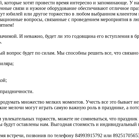
й, которые хотят провести время интересно и запоминающе. У н
енные связи и нужное оборудование обеспечивают отличное праз
 юбилей или другое торжество в любом выбранном клиентом ме
низационные вопросы, связанные с проведением мероприятия в лю
ятием!
значимой. И неважно, будет ли это годовщина его вступления в б
.
 вопрос будет по силам. Мы способны решить все, что связано
иляра;
ой;
 праздничности.
одумать множество мелких моментов. Учесть все это бывает неп
ие мелочи могут играть самую важную роль в празднике, а пото
и увлекательных торжеств, можете не сомневаться, что праздник
 будут оставлены нам. Выгодная стоимость и индивидуальный п
я встречи, позвонив по телефону 84993915792 или 89251705653, 