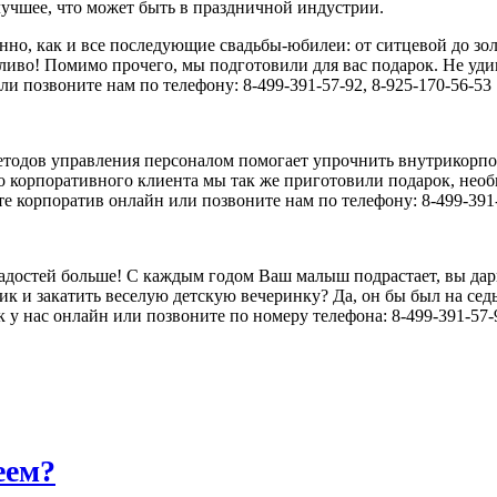
лучшее, что может быть в праздничной индустрии.
нно, как и все последующие свадьбы-юбилеи: от ситцевой до зо
тливо! Помимо прочего, мы подготовили для вас подарок. Не уди
и позвоните нам по телефону: 8-499-391-57-92, 8-925-170-56-53
етодов управления персоналом помогает упрочнить внутрикорпо
го корпоративного клиента мы так же приготовили подарок, нео
корпоратив онлайн или позвоните нам по телефону: 8-499-391-5
 - радостей больше! С каждым годом Ваш малыш подрастает, вы да
к и закатить веселую детскую вечеринку? Да, он бы был на седь
 у нас онлайн или позвоните по номеру телефона: 8-499-391-57-9
еем?