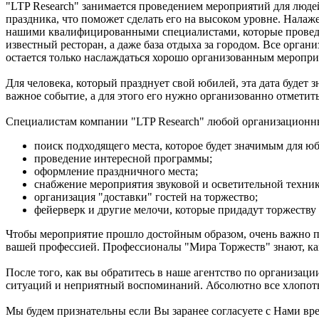
"LTP Research" занимается проведением мероприятий для люде
праздника, что поможет сделать его на высоком уровне. Налаж
нашими квалифицированными специалистами, которые проведут
известный ресторан, а даже база отдыха за городом. Все орга
остается только наслаждаться хорошо организованным меропри
Для человека, который празднует свой юбилей, эта дата будет 
важное событие, а для этого его нужно организованно отметить
Специалистам компании "LTP Research" любой организационный
поиск подходящего места, которое будет значимым для юб
проведение интересной программы;
оформление праздничного места;
снабжение мероприятия звуковой и осветительной техник
организация "доставки" гостей на торжество;
фейерверк и другие мелочи, которые придадут торжеству
Чтобы мероприятие прошло достойным образом, очень важно пр
вашей профессией. Профессионалы "Мира Торжеств" знают, как
После того, как вы обратитесь в наше агентство по организаци
ситуаций и неприятный воспоминаний. Абсолютно все хлопоты
Мы будем признательны если Вы заранее согласуете с Нами врем